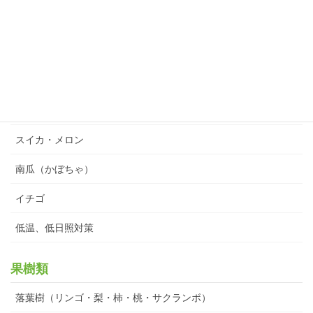
作物別実例
果菜類
トマト
胡瓜・茄子・ピーマン
スイカ・メロン
南瓜（かぼちゃ）
イチゴ
低温、低日照対策
果樹類
落葉樹（リンゴ・梨・柿・桃・サクランボ）