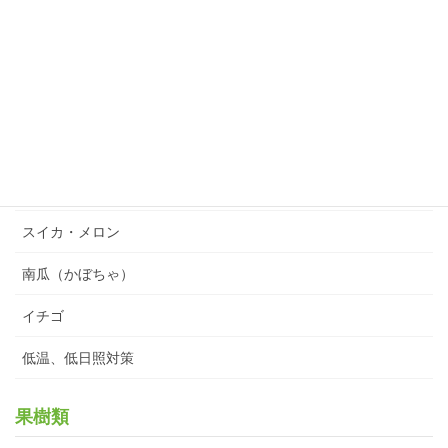
作物別実例
果菜類
トマト
胡瓜・茄子・ピーマン
スイカ・メロン
南瓜（かぼちゃ）
イチゴ
低温、低日照対策
果樹類