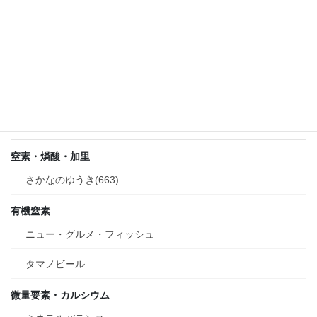
工場直送コンテナ販売
ようこん ○
PK配合 ☆
潅水・葉面散布
窒素・燐酸・加里
さかなのゆうき(663)
有機窒素
ニュー・グルメ・フィッシュ
タマノビール
微量要素・カルシウム